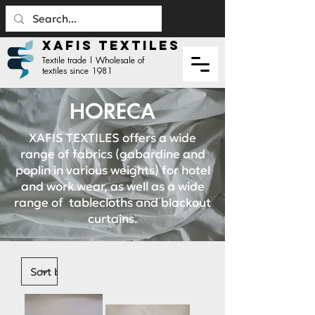
XAFIS TEXTILES
Textile trade | Wholesale of
textiles since 1981
HORECA
XAFIS TEXTILES offers a wide
range of fabrics (gabardine and
poplin in various weights) for hotel
and work wear, as well as a wide
range of tablecloths and blackout
curtains.