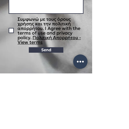
Συμφωνώ με τους όρους
χρήσης και την πολιτική
απορρήτου. I Agree with the
terms of use and privacy
policy.
Πολιτική Απορρήτου -
View terms
Send
CONTACT INFO
49, ETHNIKIS ANTISTASEOS STR.
AMPELOKIPI
THESSALONIKI
P.C. 56123
TEL.
+31 2310725300
FAX
+31 2310725301