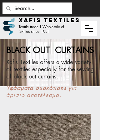
XAFIS TEXTILES
Textile trade | Wholesale of
textiles since 1981
BLACK OUT CURTAINS
Xafis Textiles offers a wide variety
of textiles especially for the sewing
of black out curtains.
Υφάσματα συσκότισης
για
άριστο αποτέλεσμα.