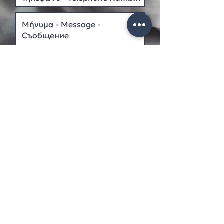
Συμφωνώ με τους όρους
χρήσης και την πολιτική
απορρήτου. I Agree with the
terms of use and privacy
policy.
Πολιτική Απορρήτου -
View terms
Send
CONTACT INFO