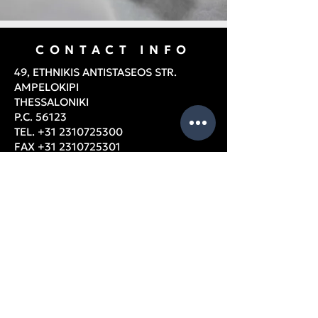
CONTACT INFO
49, ETHNIKIS ANTISTASEOS STR.
AMPELOKIPI
THESSALONIKI
P.C. 56123
TEL.
+31 2310725300
FAX
+31 2310725301
Email:
info@xafistextiles.gr
Thessaloniki, Ampelokipi, Greece
OPENING HOURS
Monday – Friday: 9am – 5pm