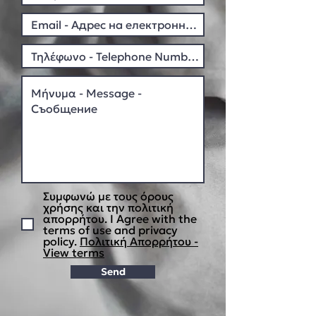
Συμφωνώ με τους όρους
χρήσης και την πολιτική
απορρήτου. I Agree with the
terms of use and privacy
policy.
Πολιτική Απορρήτου -
View terms
Send