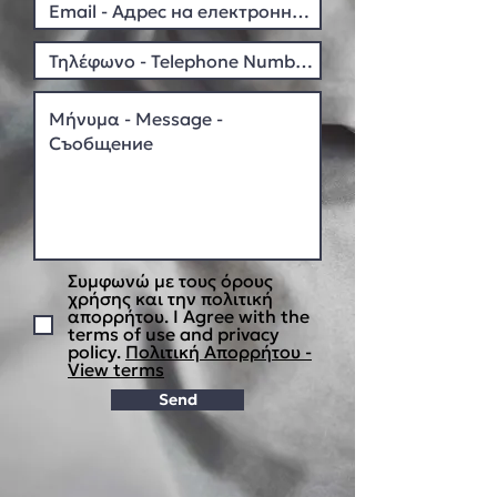
Συμφωνώ με τους όρους
χρήσης και την πολιτική
απορρήτου. I Agree with the
terms of use and privacy
policy.
Πολιτική Απορρήτου -
View terms
Send