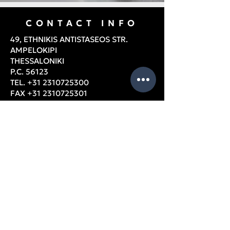
CONTACT INFO
49, ETHNIKIS ANTISTASEOS STR.
AMPELOKIPI
THESSALONIKI
P.C. 56123
TEL.
+31 2310725300
FAX
+31 2310725301
Email:
info@xafistextiles.gr
Thessaloniki, Ampelokipi, Greece
OPENING HOURS
Monday – Friday: 9am – 5pm