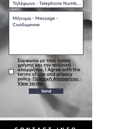
Συμφωνώ με τους όρους
χρήσης και την πολιτική
απορρήτου. I Agree with the
terms of use and privacy
policy.
Πολιτική Απορρήτου -
View terms
Send