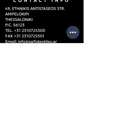
CONTACT INFO
49, ETHNIKIS ANTISTASEOS STR.
AMPELOKIPI
THESSALONIKI
P.C. 56123
TEL.
+31 2310725300
FAX
+31 2310725301
Email:
info@xafistextiles.gr
Thessaloniki, Ampelokipi, Greece
OPENING HOURS
Monday – Friday: 9am – 5pm
USEFUL
PAGES