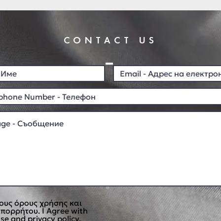
CONTACT US
ους όρους χρήσης και
απορρήτου. I Agree with
se and privacy policy.