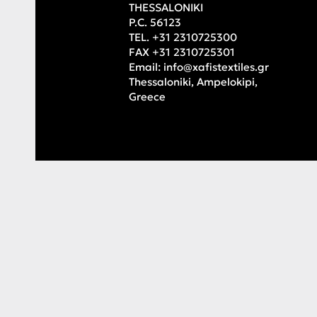
THESSALONIKI
P.C. 56123
TEL. +31 2310725300
FAX +31 2310725301
Email:
info@xafistextiles.gr
Thessaloniki, Ampelokipi,
Greece