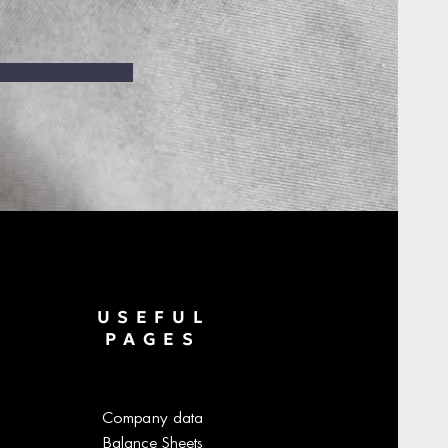
USEFUL
PAGES
Company data
Balance Sheets