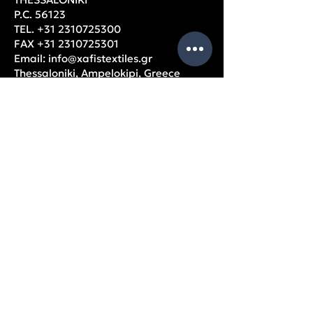
P.C. 56123
TEL.
+31 2310725300
FAX
+31 2310725301
Email:
info@xafistextiles.gr
Thessaloniki, Ampelokipi, Greece
OPENING HOURS
Monday – Friday: 9am – 5pm
USEFUL
PAGES
Company data
Balance Sheets
Partners