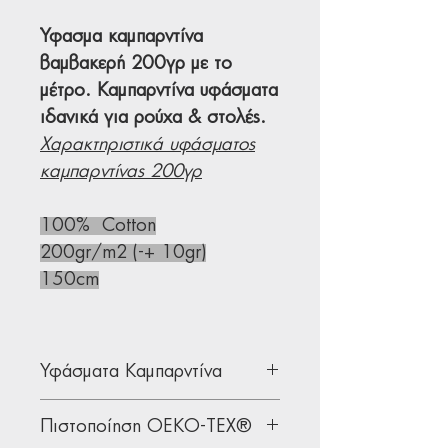
Ύφασμα καμπαρντίνα
βαμβακερή 200γρ με το
μέτρο. Καμπαρντίνα υφάσματα
ιδανικά για ρούχα & στολές.
Χαρακτηριστικά υφάσματος
καμπαρντίνας 200γρ
100% Cotton
200gr/m2 (-+ 10gr)
150cm
Υφάσματα Καμπαρντίνα
Υφάσματα καμπαρντίνα κατάλληλη
Πιστοποίηση OEKO-TEX®
για τη ραφή ενδυμάτων &