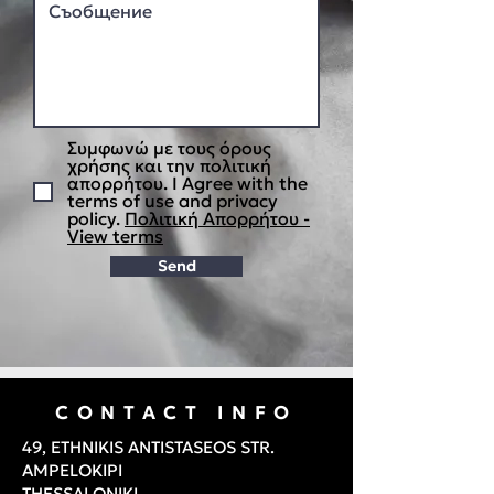
Συμφωνώ με τους όρους
χρήσης και την πολιτική
απορρήτου. I Agree with the
terms of use and privacy
policy.
Πολιτική Απορρήτου -
View terms
Send
CONTACT INFO
49, ETHNIKIS ANTISTASEOS STR.
AMPELOKIPI
THESSALONIKI