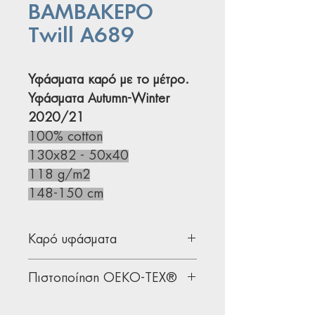
ΒΑΜΒΑΚΕΡΟ
Twill A689
Υφάσματα καρό με το μέτρο.
Υφάσματα Autumn-Winter
2020/21
100% cotton
130x82 - 50x40
118 g/m2
148-150 cm
Καρό υφάσματα
Υφάσματα καρό για ρούχα που
Πιστοποίηση OEKO-TEX®
ανταποκρίνονται στις επιτακτικές
ανάγκες της μόδας.
Όλα μας τα υφάσματα διαθέτουν