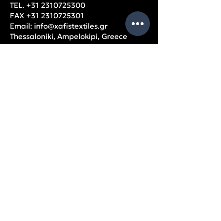
TEL.
+31 2310725300
FAX
+31 2310725301
Email:
info@xafistextiles.gr
Thessaloniki, Ampelokipi, Greece
OPENING HOURS
Monday – Friday: 9am – 5pm
USEFUL
PAGES
Company data
Balance Sheets
Partners
Privacy Policy