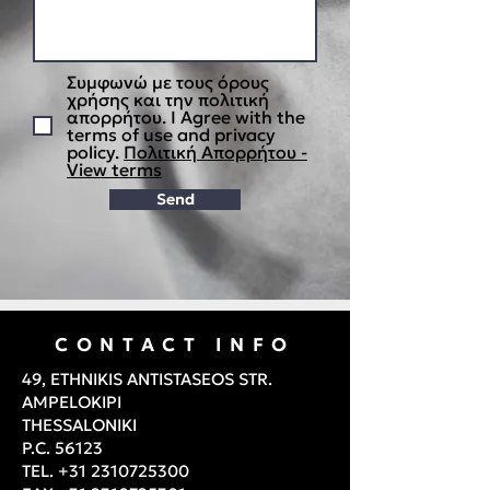
Συμφωνώ με τους όρους
χρήσης και την πολιτική
απορρήτου. I Agree with the
terms of use and privacy
policy.
Πολιτική Απορρήτου -
View terms
Send
CONTACT INFO
49, ETHNIKIS ANTISTASEOS STR.
AMPELOKIPI
THESSALONIKI
P.C. 56123
TEL.
+31 2310725300