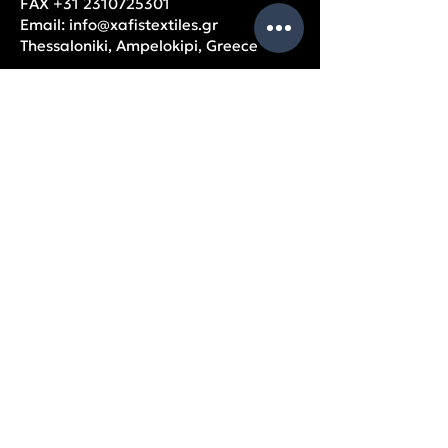
FAX
+31 2310725301
Email:
info@xafistextiles.gr
Thessaloniki, Ampelokipi, Greece
OPENING HOURS
Monday – Friday: 9am – 5pm
USEFUL
PAGES
Company data
Balance Sheets
Partners
Privacy Policy