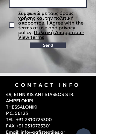
Συμφωνώ με τους όρους
χρήσης και την πολιτική
απορρήτου. I Agree with the
terms of use and privacy
policy.
Πολιτική Απορρήτου -
View terms
Send
CONTACT INFO
49, ETHNIKIS ANTISTASEOS STR.
AMPELOKIPI
THESSALONIKI
P.C. 56123
TEL.
+31 2310725300
FAX
+31 2310725301
Email:
info@xafistextiles.gr