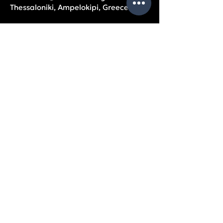
Thessaloniki, Ampelokipi, Greece
OPENING HOURS
Monday – Friday: 9am – 5pm
USEFUL
PAGES
Company data
Balance Sheets
Partners
Privacy Policy