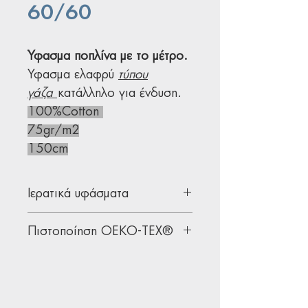
60/60
Ύφασμα ποπλίνα με το μέτρο.
Ύφασμα ελαφρύ
τύπου
γάζα
κατάλληλο για ένδυση.
100%Cotton
75gr/m2
150cm
Ιερατικά υφάσματα
Υφάσματα σταθερά κατάλληλα
Πιστοποίηση OEKO-TEX®
για ιερατική ένδυση.
Δείτε τα πιο διαχρονικά σχέδια
Όλα μας τα υφάσματα διαθέτουν
σε
ποπλίνες - καμπαρντίνες
για
την παγκοσμίως αναγνωρισμένη
να επιλέξετε τα καταλληλότερα
πιστοποίηση
OEKO-TEX®