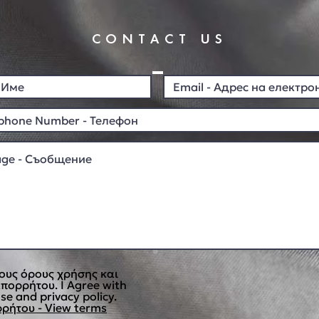
CONTACT US
ους όρους χρήσης και
απορρήτου. I Agree with
se and privacy policy.
ρήτου - View terms