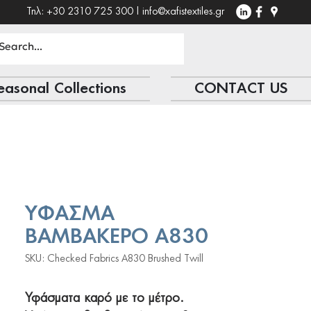
Τηλ: +30 2310 725 300 |
info@xafistextiles.gr
easonal Collections
CONTACT US
ΥΦΑΣΜΑ
ΒΑΜΒΑΚΕΡΟ A830
SKU: Checked Fabrics A830 Brushed Twill
Υφάσματα καρό με το μέτρο.