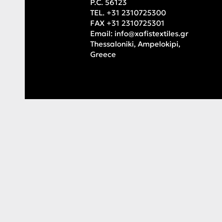
P.C. 56123
TEL. +31 2310725300
FAX +31 2310725301
Email:
info@xafistextiles.gr
Thessaloniki, Ampelokipi,
Greece