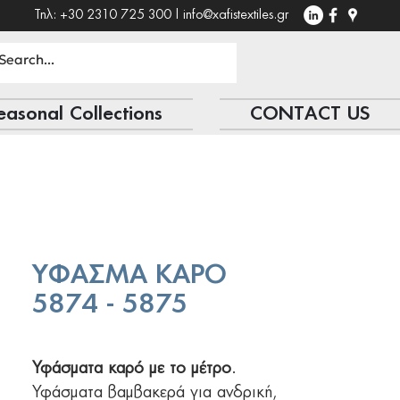
Τηλ: +30 2310 725 300 |
info@xafistextiles.gr
easonal Collections
CONTACT US
ΥΦΑΣΜΑ ΚΑΡΟ
5874 - 5875
Υφάσματα καρό με το μέτρο
.
Υφάσματα βαμβακερά για ανδρική,