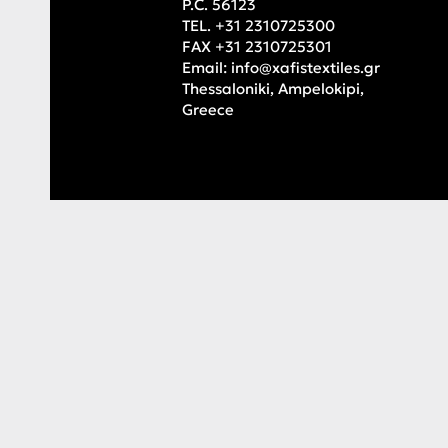
P.C. 56123
TEL. +31 2310725300
FAX +31 2310725301
Email:
info@xafistextiles.gr
Thessaloniki, Ampelokipi,
Greece