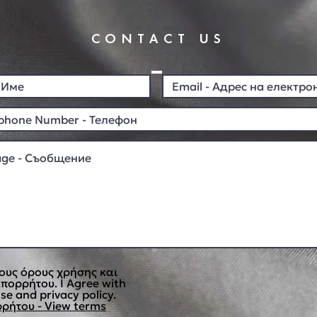
CONTACT US
ους όρους χρήσης και
απορρήτου. I Agree with
se and privacy policy.
ρήτου - View terms