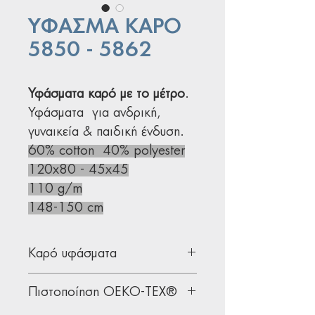
ΥΦΑΣΜΑ ΚΑΡΟ
5850 - 5862
Υφάσματα καρό με το μέτρο
.
Υφάσματα για ανδρική,
γυναικεία & παιδική ένδυση.
60% cotton 40% polyester
120x80 - 45x45
110 g/m
148-150 cm
Καρό υφάσματα
Υφάσματα ένδυσης ιδανικά για
Πιστοποίηση OEKO-TEX®
πουκάμισα, φορέματα και