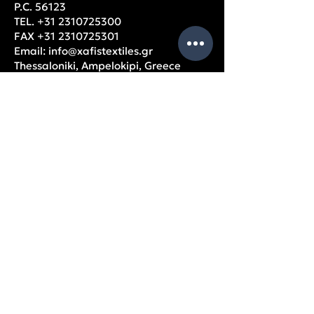
P.C. 56123
TEL.
+31 2310725300
FAX
+31 2310725301
Email:
info@xafistextiles.gr
Thessaloniki, Ampelokipi, Greece
OPENING HOURS
Monday – Friday: 9am – 5pm
USEFUL
PAGES
Company data
Balance Sheets
Partners
Privacy Policy