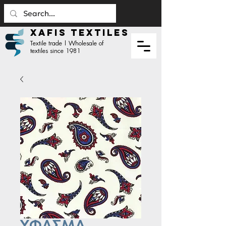
XAFIS TEXTILES
Textile trade | Wholesale of
textiles since 1981