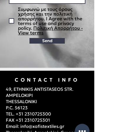
Συμφωνώ με τους όρους
χρήσης και την πολιτική
απορρήτου. I Agree with the
terms of use and privacy
policy.
Πολιτική Απορρήτου -
View terms
Send
CONTACT INFO
49, ETHNIKIS ANTISTASEOS STR.
AMPELOKIPI
THESSALONIKI
P.C. 56123
TEL.
+31 2310725300
FAX
+31 2310725301
Email:
info@xafistextiles.gr