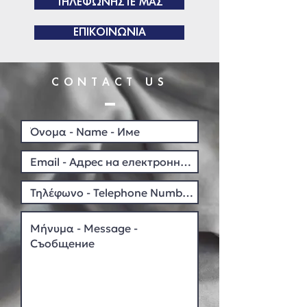
ΤΗΛΕΦΩΝΗΣΤΕ ΜΑΣ
σας
προ βαφής υφάσματα
.
ΕΠΙΚΟΙΝΩΝΙΑ
CONTACT US