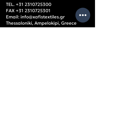
TEL.
+31 2310725300
FAX
+31 2310725301
Email:
info@xafistextiles.gr
Thessaloniki, Ampelokipi, Greece
OPENING HOURS
Monday – Friday: 9am – 5pm
USEFUL
PAGES
Company data
Balance Sheets
Partners
Privacy Policy