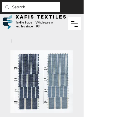
XAFIS TEXTILES
Textile trade | Wholesale of
textiles since 1981