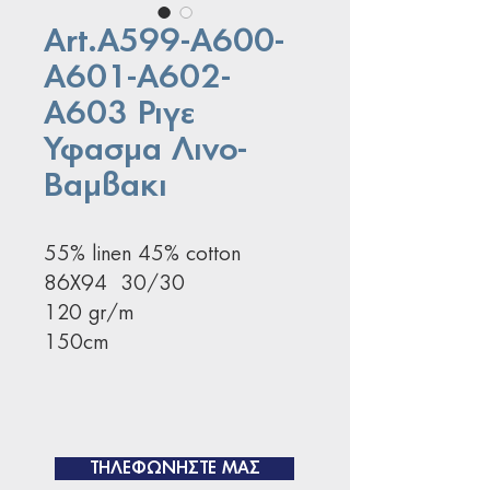
Art.Α599-Α600-
A601-Α602-
Α603 Ριγε
Υφασμα Λινο-
Βαμβακι
55% linen 45% cotton
86X94 30/30
120 gr/m
150cm
ΤΗΛΕΦΩΝΗΣΤΕ ΜΑΣ