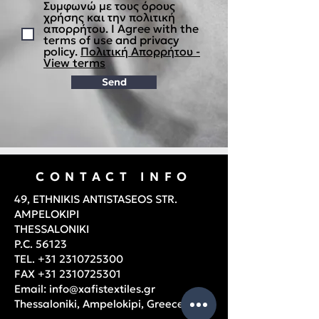
Συμφωνώ με τους όρους
χρήσης και την πολιτική
απορρήτου. I Agree with the
terms of use and privacy
policy.
Πολιτική Απορρήτου -
View terms
Send
CONTACT INFO
49, ETHNIKIS ANTISTASEOS STR.
AMPELOKIPI
THESSALONIKI
P.C. 56123
TEL.
+31 2310725300
FAX
+31 2310725301
Email:
info@xafistextiles.gr
Thessaloniki, Ampelokipi, Greece