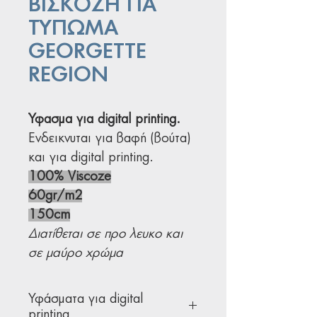
ΒΙΣΚΟΖΗ ΓΙΑ
ΤΥΠΩΜΑ
GEORGETTE
REGION
Ύφασμα για digital printing.
Ενδεικνυται για βαφή (βούτα)
και για digital printing.
100% Viscoze
60gr/m2
150cm
Διατίθεται σε πρo λευκο και
σε μαύρο χρώμα
Υφάσματα για digital
printing