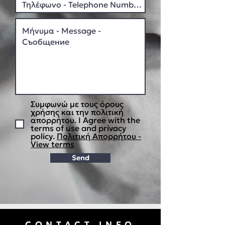
Συμφωνώ με τους όρους
χρήσης και την πολιτική
απορρήτου. I Agree with the
terms of use and privacy
policy.
Πολιτική Απορρήτου -
View terms
Send
CONTACT INFO